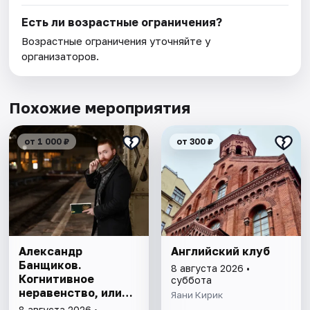
Есть ли возрастные ограничения?
Возрастные ограничения уточняйте у
организаторов.
Похожие мероприятия
от 1 000 ₽
от 300 ₽
Александр
Английский клуб
Банщиков.
8 августа 2026 •
Когнитивное
суббота
неравенство, или
Яани Кирик
почему умные
8 августа 2026 •