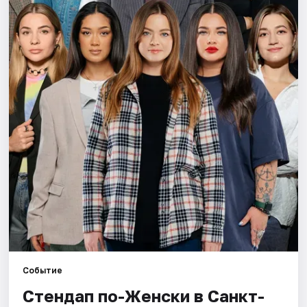
Города
Площадки
Артисты
Рейтинги
Событие
Стендап по-Женски в Санкт-