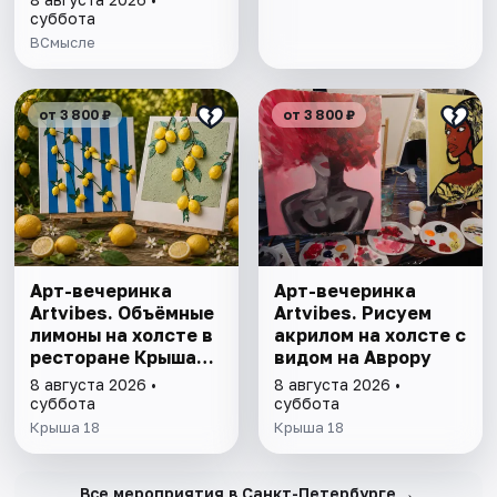
умнеют, а глупые
суббота
глупеют
ВСмысле
от 3 800 ₽
от 3 800 ₽
Арт-вечеринка
Арт-вечеринка
Artvibes. Объёмные
Artvibes. Рисуем
лимоны на холсте в
акрилом на холсте с
ресторане Крыша
видом на Аврору
18
8 августа 2026 •
8 августа 2026 •
суббота
суббота
Крыша 18
Крыша 18
→
Все мероприятия в Санкт-Петербурге