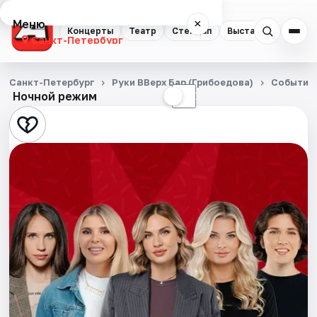
Меню
×
Концерты
Театр
Стендап
Выставки
Квест
Санкт-Петербург
Концерты
Санкт-Петербург
Руки ВВерх Бар (Грибоедова)
События
Ночной режим
☀
☾
Театр
Стендап
Выставки
Квесты
Экскурсии
Спорт
События