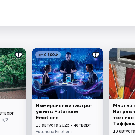
.
от 9 500 ₽
Иммерсивный гастро-
Мастер 
ужин в Futurione
Витражн
четверг
Emotions
технике
 5/2
Тиффан
13 августа 2026 • четверг
13 августа
Futurione Emotions