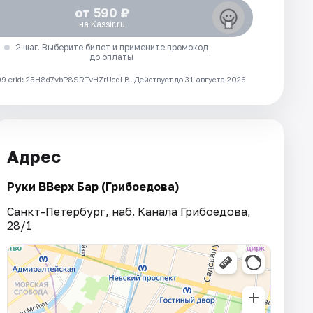
от 590 ₽
на Kassir.ru
2 шаг. Выберите билет и примените промокод
до оплаты
 erid: 25H8d7vbP8SRTvHZrUcdLB.
Действует до 31 августа 2026
Адрес
Руки ВВерх Бар (Грибоедова)
Санкт-Петербург, наб. Канала Грибоедова,
28/1