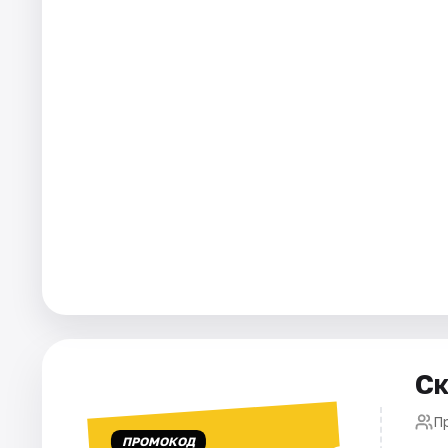
Города
Площадки
Артисты
Рейтинги
Ск
П
ПРОМОКОД