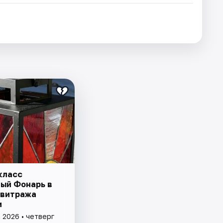
класс
ый Фонарь в
 витража
и
 2026 • четверг