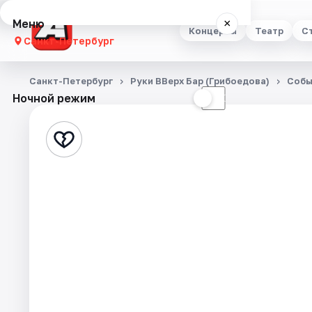
Меню
×
Концерты
Театр
С
Санкт-Петербург
Концерты
Санкт-Петербург
Руки ВВерх Бар (Грибоедова)
Собы
Ночной режим
☀
☾
Театр
Стендап
Выставки
Квесты
Экскурсии
Спорт
События