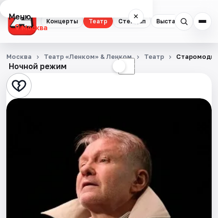
Меню
×
Концерты
Театр
Стендап
Выставки
Квест
Москва
Концерты
Москва
Театр «Ленком» & Ленком
Театр
Старомодна
Ночной режим
☀
☾
Театр
Стендап
Выставки
Квесты
Экскурсии
Спорт
События