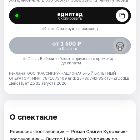
адмитад
Скопировать
1 шаг. Скопируйте промокод
от 1 500 ₽
на Kassir.ru
2 шаг. Выберите билет и примените промокод
до оплаты
Реклама. ООО "КАССИР.РУ-НАЦИОНАЛЬНЫЙ БИЛЕТНЫЙ
ОПЕРАТОР", ИНН: 7841075409 erid: 25H8d7vbP8SRTvHZrUcdLB.
Действует до 31 августа 2026
О спектакле
Режиссёр-постановщик — Роман Самгин Художник-
постановщик — Виктор Шилькрот Художник по