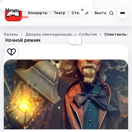
Меню
×
Концерты
Театр
Стендап
Выставки
Квест
Казань
Концерты
Казань
Дворец земледельцев
События
Спектакль-п
Ночной режим
☀
☾
Театр
Стендап
Выставки
Квесты
Экскурсии
Спорт
События