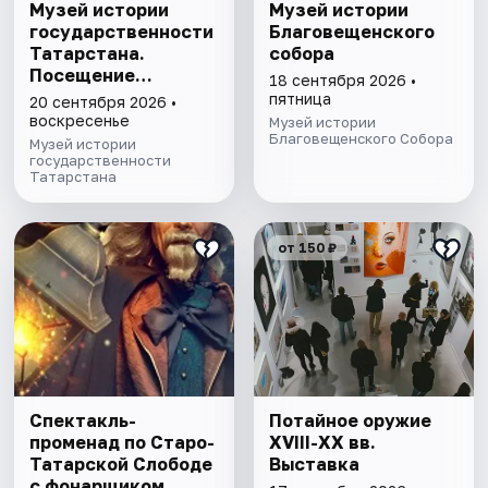
Музей истории
Музей истории
государственности
Благовещенского
Татарстана.
собора
Посещение
18 сентября 2026 •
выставочного зала
пятница
20 сентября 2026 •
и экспозиции
воскресенье
Музей истории
Благовещенского Собора
Музей истории
государственности
Татарстана
от 150 ₽
Спектакль-
Потайное оружие
променад по Старо-
XVIII-XX вв.
Татарской Слободе
Выставка
с фонарщиком