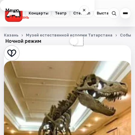
Меню
×
Концерты
Театр
Стендап
Выставки
Квест
Казань
Концерты
Казань
Музей естественной истории Татарстана
Событ
Ночной режим
☀
☾
Театр
Стендап
Выставки
Квесты
Экскурсии
Спорт
События