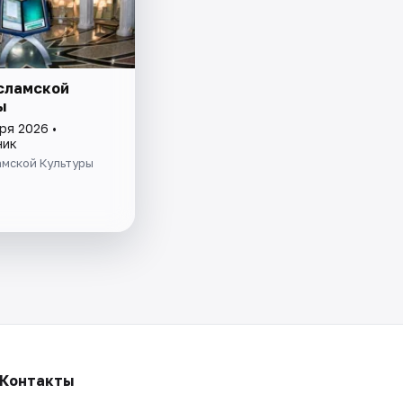
сламской
ы
ря 2026 •
ник
амской Культуры
Контакты