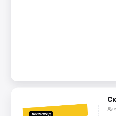
Города
Площадки
Артисты
Рейтинги
Ск
П
ПРОМОКОД