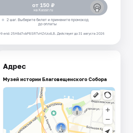
от 150 ₽
на Kassir.ru
2 шаг. Выберите билет и примените промокод
до оплаты
 erid: 25H8d7vbP8SRTvHZrUcdLB.
Действует до 31 августа 2026
Адрес
Музей истории Благовещенского Собора