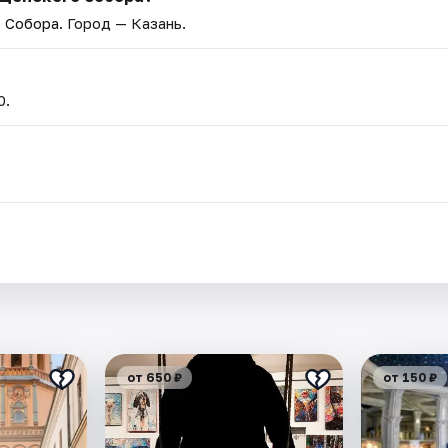
о Собора
. Город — Казань.
0.
.
от 650 ₽
от 150 ₽