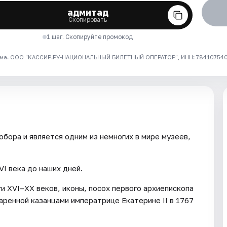
адмитад
Скопировать
1 шаг. Скопируйте промокод
ма. ООО "КАССИР.РУ-НАЦИОНАЛЬНЫЙ БИЛЕТНЫЙ ОПЕРАТОР", ИНН: 7841075409
бора и является одним из немногих в мире музеев,
VI века до наших дней.
и XVI–XX веков, иконы, посох первого архиепископа
аренной казанцами императрице Екатерине II в 1767