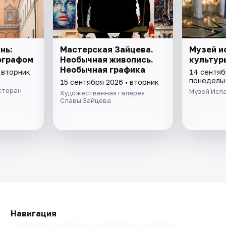
нь:
Мастерская Зайцева.
Музей и
ографом
Необычная живопись.
культур
Необычная графика
 вторник
14 сентяб
понедель
15 сентября 2026 • вторник
сторан
Музей Исл
Художественная галерея
Славы Зайцева
Навигация