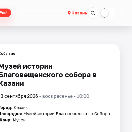
☀
☾
Казань
Ещё
Событие
Музей истории
Благовещенского собора в
Казани
13 сентября 2026
• воскресенье • 10:00
Город:
Казань
Площадка:
Музей истории Благовещенского Собора
Жанр:
Музеи