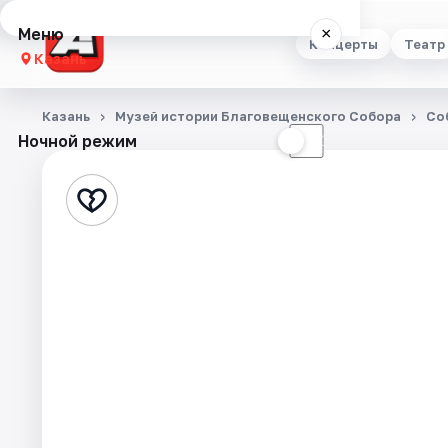
Меню
×
Концерты
Театр
Казань
Концерты
Казань
Музей истории Благовещенского Собора
Со
Ночной режим
☀
☾
Театр
Стендап
Выставки
Квесты
Экскурсии
Спорт
События