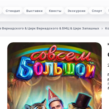
Стендап
Выставки
Квесты
Экскурсии
Спорт
е Вернадского & Цирк Вернадского & БМЦ & Цирк Запашных
К