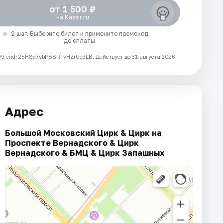
от 1 500 ₽
на Kassir.ru
2 шаг. Выберите билет и примените промокод
до оплаты
 erid: 25H8d7vbP8SRTvHZrUcdLB.
Действует до 31 августа 2026
Адрес
Большой Московский Цирк & Цирк на
Проспекте Вернадского & Цирк
Вернадского & БМЦ & Цирк Запашных