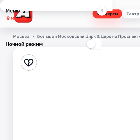
Меню
×
Концерты
Театр
Москва
Концерты
Москва
Большой Московский Цирк & Цирк на Проспект
Ночной режим
☀
☾
Театр
Стендап
Выставки
Квесты
Экскурсии
Спорт
События