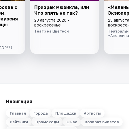
осква с
Призрак мюзикла, или
«Малень
ем.
Что опять не так?
Экзюпе
скурсия
23 августа 2026 •
23 августа
ицы
воскресенье
воскресе
Театр на Цветном
Театральн
«Аполлина
од №1)
Навигация
Главная
Города
Площадки
Артисты
Рейтинги
Промокоды
О нас
Возврат билетов