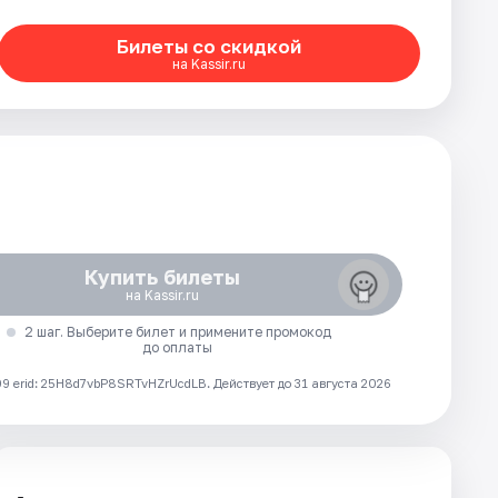
Билеты со скидкой
на Kassir.ru
Купить билеты
на Kassir.ru
2 шаг. Выберите билет и примените промокод
до оплаты
 erid: 25H8d7vbP8SRTvHZrUcdLB.
Действует до 31 августа 2026