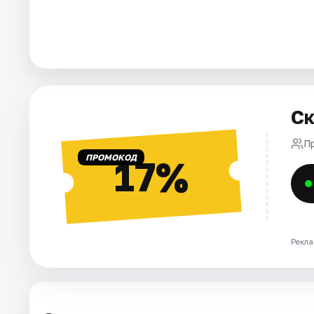
Города
Площадки
Артисты
Ск
Рейтинги
П
ПРОМОКОД
17%
Рекла