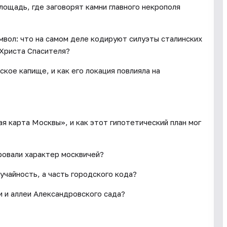
лощадь, где заговорят камни главного некрополя
имвол: что на самом деле кодируют силуэты сталинских
 Христа Спасителя?
ское капище, и как его локация повлияла на
ая карта Москвы», и как этот гипотетический план мог
ровали характер москвичей?
учайность, а часть городского кода?
и и аллеи Александровского сада?