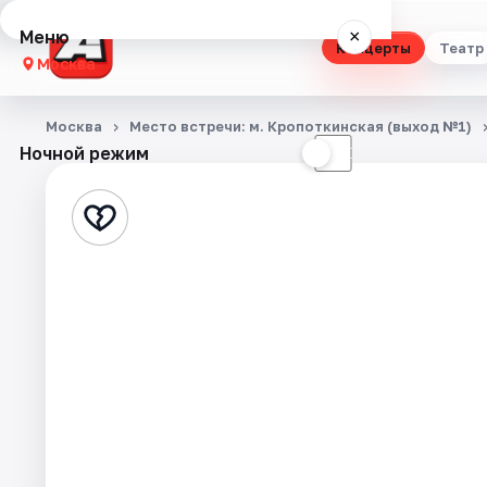
Меню
×
Концерты
Театр
Москва
Концерты
Москва
Место встречи: м. Кропоткинская (выход №1)
Ночной режим
☀
☾
Театр
Стендап
Выставки
Квесты
Экскурсии
Спорт
События