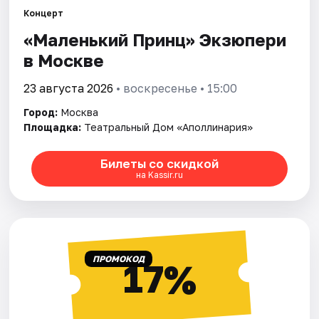
Концерт
«Маленький Принц» Экзюпери
Города
в Москве
Площадки
23 августа 2026
• воскресенье • 15:00
Артисты
Город:
Москва
Площадка:
Театральный Дом «Аполлинария»
Рейтинги
Билеты со скидкой
на Kassir.ru
ПРОМОКОД
17%