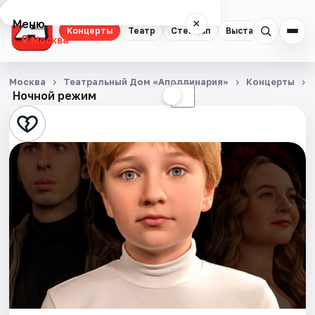
Меню
×
Концерты
Театр
Стендап
Выставки
Квест
Москва
Концерты
Москва
Театральный Дом «Аполлинария»
Концерты
Ночной режим
☀
☾
Театр
Стендап
Выставки
Квесты
Экскурсии
Спорт
События