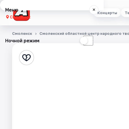
Меню
×
Концерты
Т
Смоленск
Концерты
Смоленск
Смоленский областной центр народного тв
Ночной режим
☀
☾
Театр
Стендап
Выставки
Экскурсии
Спорт
События