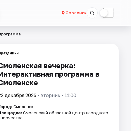
☀
☾
Смоленск
 программа
Праздники
Смоленская вечерка:
Интерактивная программа в
Смоленске
22 декабря 2026
• вторник • 11:00
Город:
Смоленск
Площадка:
Смоленский областной центр народного
творчества