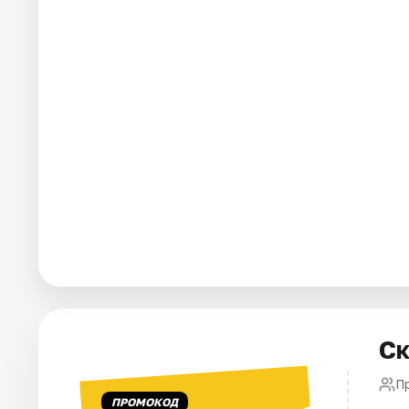
Города
Площадки
Артисты
Рейтинги
Ск
П
ПРОМОКОД