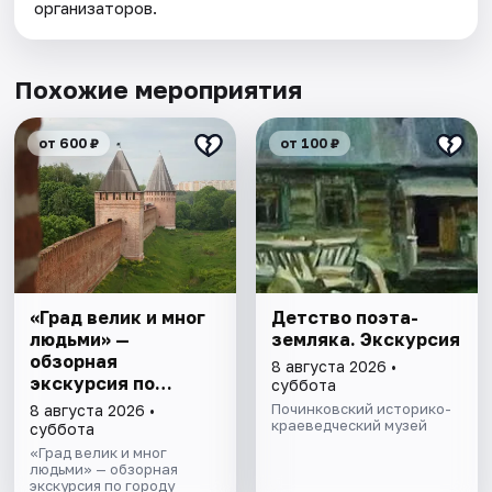
организаторов.
Похожие мероприятия
от 600 ₽
от 100 ₽
«Град велик и мног
Детство поэта-
людьми» —
земляка. Экскурсия
обзорная
8 августа 2026 •
экскурсия по
суббота
Смоленску
Починковский историко-
8 августа 2026 •
краеведческий музей
суббота
«Град велик и мног
людьми» — обзорная
экскурсия по городу