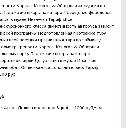
репости Корела-Кексгольм Обзорная экскурсия по
ку Ладожские шхеры на катере Посещение форелевой
ация в музее Иван-чая Тариф «Все
кскурсионного класса (вместимость автобуса зависит
ии всей программы Подготовленная программа тура
нии всей поездки Организация тура по таймингу
й осмотр крепости Корела-Кексгольм Обзорная
нальному парку Ладожские шхеры на катере
ранской кирхи Дегустация в музее Иван-чая
ный обед Оплачивается дополнительно: Тариф
200 руб.
уб.
рк &quot;Долина водопадов&quot; - 1000 руб/чел.