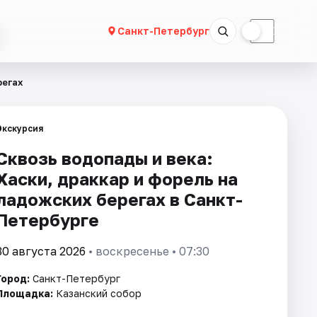
☀
☾
Санкт-Петербург
регах
Экскурсия
Сквозь водопады и века:
Хаски, драккар и форель на
ладожских берегах в Санкт-
Петербурге
30 августа 2026
• воскресенье • 07:30
Город:
Санкт-Петербург
Площадка:
Казанский собор