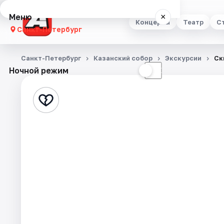
Меню
×
Концерты
Театр
С
Санкт-Петербург
Концерты
Санкт-Петербург
Казанский собор
Экскурсии
Ск
Ночной режим
☀
☾
Театр
Стендап
Выставки
Квесты
Экскурсии
Спорт
События