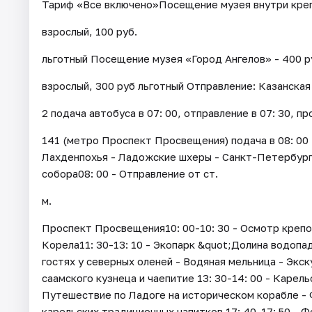
Тариф «Все включено»Посещение музея внутри креп
взрослый, 100 руб.
льготный Посещение музея «Город Ангелов» - 400 р
взрослый, 300 руб льготный Отправление: Казанская
2 подача автобуса в 07: 00, отправление в 07: 30, пр
141 (метро Проспект Просвещения) подача в 08: 00
Лахденпохья - Ладожские шхеры - Санкт-Петербург 
собора08: 00 - Отправление от ст.
м.
Проспект Просвещения10: 00-10: 30 - Осмотр креп
Корела11: 30-13: 10 - Экопарк &quot;Долина водопад
гостях у северных оленей - Водяная мельница - Экс
саамского кузнеца и чаепитие 13: 30-14: 00 - Карель
Путешествие по Ладоге на историческом корабле - 
карельских традиционных напитков 17: 40-17: 50 - Фо