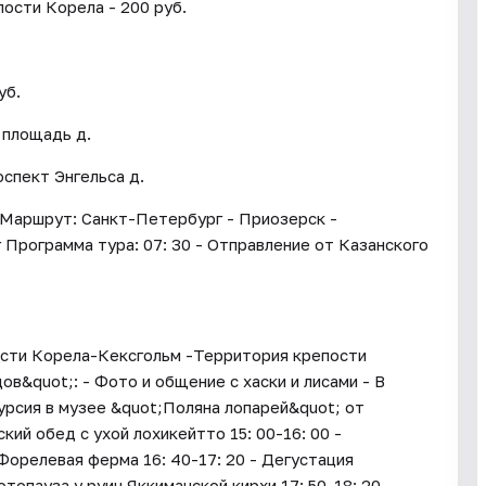
ости Корела - 200 руб.
уб.
 площадь д.
оспект Энгельса д.
 Маршрут: Санкт-Петербург - Приозерск -
Программа тура: 07: 30 - Отправление от Казанского
ости Корела-Кексгольм -Территория крепости
ов&quot;: - Фото и общение с хаски и лисами - В
курсия в музее &quot;Поляна лопарей&quot; от
ский обед с ухой лохикейтто 15: 00-16: 00 -
Форелевая ферма 16: 40-17: 20 - Дегустация
топауза у руин Яккиманской кирхи 17: 50-18: 20 -