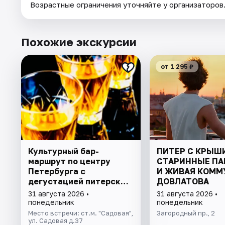
Возрастные ограничения уточняйте у организаторов
Похожие экскурсии
от 1 295 ₽
Культурный бар-
ПИТЕР С КРЫШ
маршрут по центру
СТАРИННЫЕ ПА
Петербурга с
И ЖИВАЯ КОММ
дегустацией питерских
ДОВЛАТОВА
настоек
31 августа 2026 •
31 августа 2026 •
понедельник
понедельник
Место встречи: ст.м. "Садовая",
Загородный пр., 2
ул. Садовая д.37