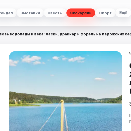
тендап
Выставки
Квесты
Экскурсии
Спорт
Ещё
возь водопады и века: Хаски, драккар и форель на ладожских бе