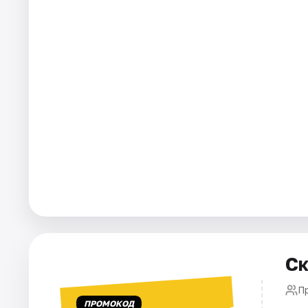
Города
Площадки
Артисты
Рейтинги
Ск
П
ПРОМОКОД