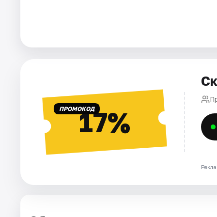
Города
Площадки
Артисты
Ск
Рейтинги
П
ПРОМОКОД
17%
Рекла