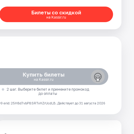
Билеты со скидкой
на Kassir.ru
Купить билеты
на Kassir.ru
2 шаг. Выберите билет и примените промокод
до оплаты
 erid: 25H8d7vbP8SRTvHZrUcdLB.
Действует до 31 августа 2026