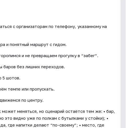
аться с организаторам по телефону, указанному на
тра и понятный маршрут с гидом.
торопимся и не превращаем прогулку в “забег”.
ы баров без лишних переходов.
 5 шотов.
оём темпе или пропускать.
движемся по центру.
 может меняться, но сценарий остаётся тем же: • бар,
о это видно уже по полкам с бутылками у стойки); •
а, где напитки делают “по-своему”; • место, где