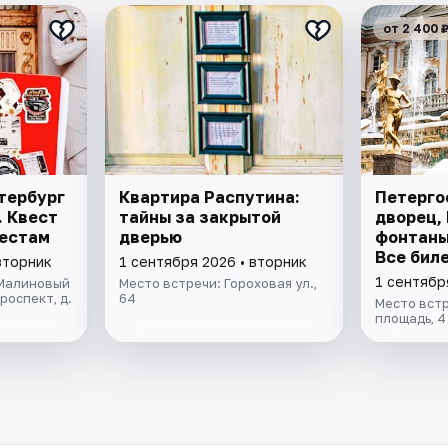
от 2 400 
тербург
Квартира Распутина:
Петергоф
 Квест
тайны за закрытой
дворец,
местам
дверью
фонтаны
Все бил
вторник
1 сентября 2026 • вторник
1 сентябр
«Малиновый
Место встречи: Гороховая ул.,
роспект, д.
64
Место вст
площадь, 4