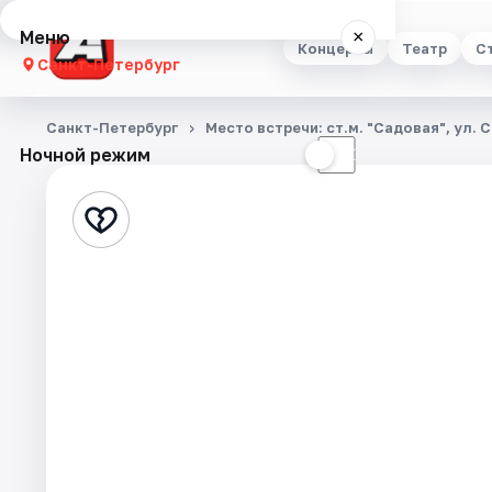
Меню
×
Концерты
Театр
С
Санкт-Петербург
Концерты
Санкт-Петербург
Место встречи: ст.м. "Садовая", ул. 
Ночной режим
☀
☾
Театр
Стендап
Выставки
Квесты
Экскурсии
Спорт
События