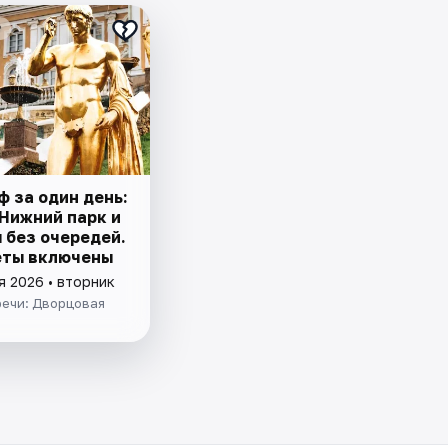
₽
 за один день:
 Нижний парк и
 без очередей.
еты включены
я 2026 • вторник
речи: Дворцовая