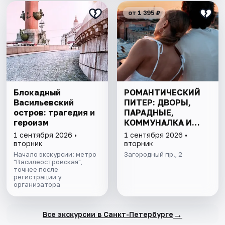
от 1 395 ₽
Блокадный
РОМАНТИЧЕСКИЙ
Васильевский
ПИТЕР: ДВОРЫ,
остров: трагедия и
ПАРАДНЫЕ,
героизм
КОММУНАЛКА И
КРЫША
1 сентября 2026 •
1 сентября 2026 •
вторник
вторник
Начало экскурсии: метро
Загородный пр., 2
"Василеостровская",
точнее после
регистрации у
организатора
→
Все экскурсии в Санкт-Петербурге