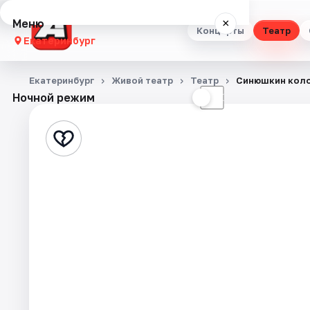
Меню
×
Концерты
Театр
Екатеринбург
Концерты
Екатеринбург
Живой театр
Театр
Синюшкин кол
Ночной режим
☀
☾
Театр
Стендап
Выставки
Квесты
Экскурсии
Спорт
События