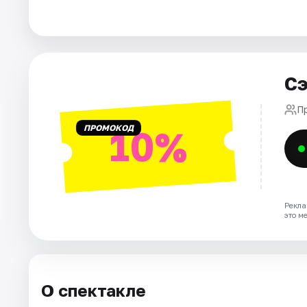
Города
Площадки
Сэ
Артисты
П
ПРОМОКОД
10%
Рейтинги
Рекла
это м
О спектакле