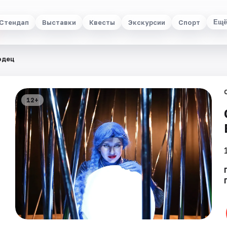
Стендап
Выставки
Квесты
Экскурсии
Спорт
Ещё
одец
12+