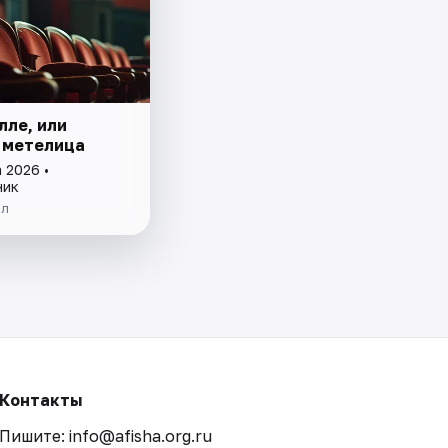
лле, или
 метелица
 2026 •
ник
ол
Контакты
Пишите: info@afisha.org.ru