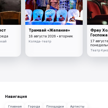
ест
Трамвай «Желание»
Фрау Хо
Госпожа
среда
18 августа 2026 • вторник
17 августа
нхай
Коляда-театр
понедель
Театр Кук
Навигация
Главная
Города
Площадки
Артисты