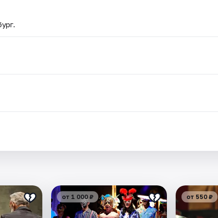
бург.
от 1 000 ₽
от 550 ₽