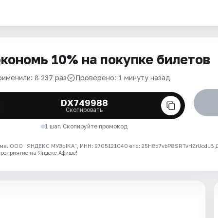
кономь 10% на покупке билетов
рименили: 8 237 раз
Проверено: 1 минуту назад
DX749988
Скопировать
1 шаг. Скопируйте промокод
ма. ООО "ЯНДЕКС МУЗЫКА", ИНН: 9705121040 erid: 25H8d7vbP8SRTvHZrUcdLB
ероприятие на Яндекс Афише!