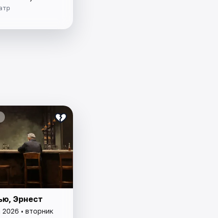
атр
ью, Эрнест
 2026 • вторник