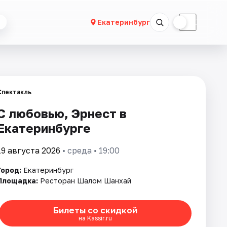
☀
☾
Екатеринбург
Спектакль
С любовью, Эрнест в
Екатеринбурге
19 августа 2026
• среда • 19:00
Город:
Екатеринбург
Площадка:
Ресторан Шалом Шанхай
Билеты со скидкой
на Kassir.ru