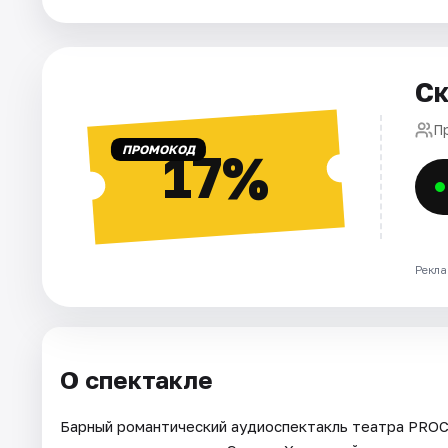
Города
Ск
Площадки
П
Артисты
ПРОМОКОД
17%
Рейтинги
Рекла
О спектакле
Барный романтический аудиоспектакль театра PROC