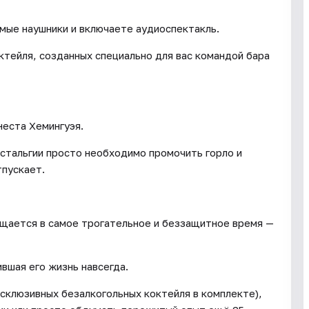
имые наушники и включаете аудиоспектакль.
ктейля, созданных специально для вас командой бара
неста Хемингуэя.
стальгии просто необходимо промочить горло и
тпускает.
ащается в самое трогательное и беззащитное время —
ившая его жизнь навсегда.
склюзивных безалкогольных коктейля в комплекте),