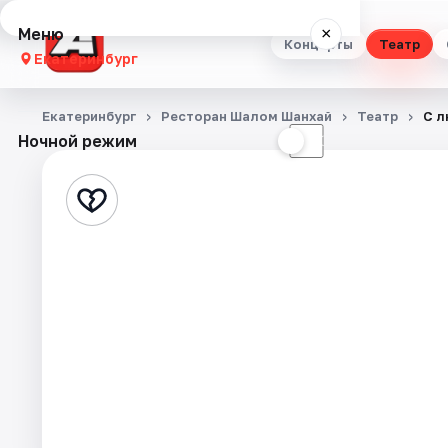
Меню
×
Концерты
Театр
Екатеринбург
Концерты
Екатеринбург
Ресторан Шалом Шанхай
Театр
С л
Ночной режим
☀
☾
Театр
Стендап
Выставки
Квесты
Экскурсии
Спорт
События