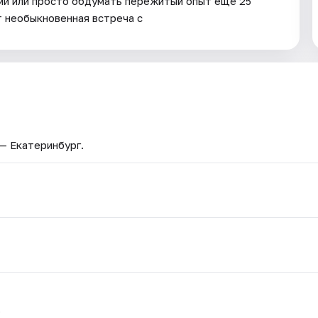
ми или просто обдумать пережитый опыт ещё 25
т необыкновенная встреча с
 — Екатеринбург.
.