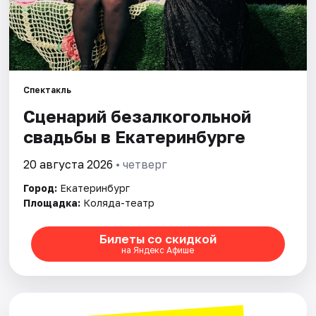
Города
Площадки
Спектакль
Артисты
Сценарий безалкогольной
свадьбы в Екатеринбурге
Рейтинги
20 августа 2026
• четверг
Город:
Екатеринбург
Площадка:
Коляда-театр
Билеты со скидкой
на Яндекс Афише