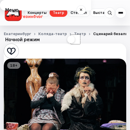
Меню
×
Концерты
Театр
Стендап
Выставки
Квест
Екатеринбург
Концерты
Екатеринбург
Коляда-театр
Театр
Сценарий безалко
Ночной режим
☀
☾
Театр
Стендап
18+
Выставки
Квесты
Экскурсии
Спорт
События