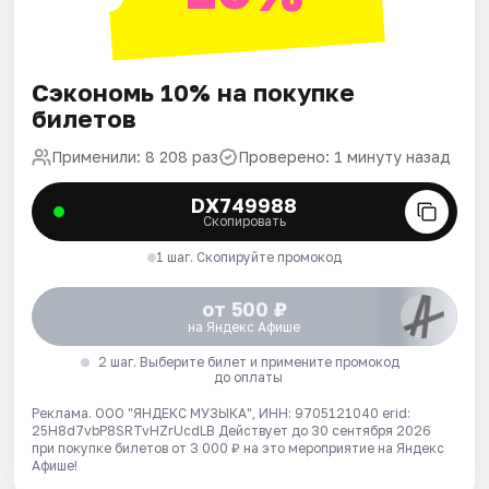
Сэкономь 10% на покупке
билетов
Применили: 8 208 раз
Проверено: 1 минуту назад
DX749988
Скопировать
1 шаг. Скопируйте промокод
от 500 ₽
на Яндекс Афише
2 шаг. Выберите билет и примените промокод
до оплаты
Реклама. ООО "ЯНДЕКС МУЗЫКА", ИНН: 9705121040 erid:
25H8d7vbP8SRTvHZrUcdLB
Действует до 30 сентября 2026
при покупке билетов от 3 000 ₽ на это мероприятие на Яндекс
Афише!