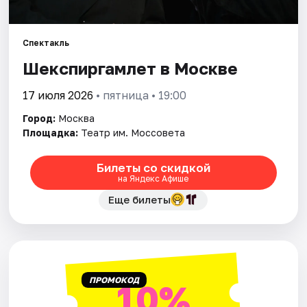
Города
Спектакль
Шекспиргамлет в Москве
Площадки
17 июля 2026
• пятница • 19:00
Артисты
Город:
Москва
Рейтинги
Площадка:
Театр им. Моссовета
Билеты со скидкой
на Яндекс Афише
Еще билеты
ПРОМОКОД
10%