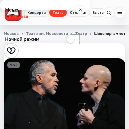
Меню
×
Концерты
Театр
Стендап
Выставки
Квест
Москва
Концерты
Москва
Театр им. Моссовета
Театр
Шекспиргамлет
Ночной режим
☀
☾
Театр
Стендап
16+
Выставки
Квесты
Экскурсии
Спорт
События