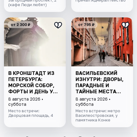
Загородный проспект, 2
Причал Адмиралтейство
(кафе Люди любят)
от 2 300 ₽
от 795 ₽
В КРОНШТАДТ ИЗ
ВАСИЛЬЕВСКИЙ
ПЕТЕРБУРГА:
ИЗНУТРИ: ДВОРЫ,
МОРСКОЙ СОБОР,
ПАРАДНЫЕ И
ФОРТЫ И ДЕНЬ У
ТАЙНЫЕ МЕСТА
ФИНСКОГО ЗАЛИВА.
ОСТРОВА
8 августа 2026 •
8 августа 2026 •
ВСЁ ВКЛЮЧЕНО
суббота
суббота
Место встречи:
Место встречи: метро
Дворцовая площадь, 4
Василеостровская, у
памятника Конке