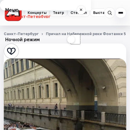
Меню
×
Концерты
Театр
Стендап
Выставки
Квест
Санкт-Петербург
Концерты
Санкт-Петербург
Причал на Набережной реки Фонтанки 53
Ночной режим
☀
☾
Театр
Стендап
Выставки
Квесты
Экскурсии
Спорт
События