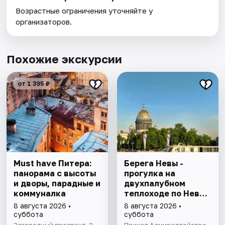
Возрастные ограничения уточняйте у
организаторов.
Похожие экскурсии
от 1 395 ₽
Must have Питера:
Берега Невы -
панорама с высоты
прогулка на
и дворы, парадные и
двухпалубном
коммуналка
теплоходе по Неве
с подходом к
8 августа 2026 •
8 августа 2026 •
Финскому заливу
суббота
суббота