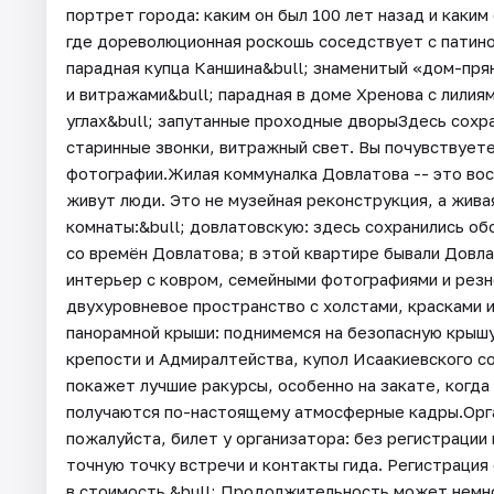
портрет города: каким он был 100 лет назад и каким
где дореволюционная роскошь соседствует с патиной
парадная купца Каншина&bull; знаменитый «дом-пря
и витражами&bull; парадная в доме Хренова с лилия
углах&bull; запутанные проходные дворыЗдесь сохра
старинные звонки, витражный свет. Вы почувствует
фотографии.Жилая коммуналка Довлатова -- это вос
живут люди. Это не музейная реконструкция, а жива
комнаты:&bull; довлатовскую: здесь сохранились об
со времён Довлатова; в этой квартире бывали Довл
интерьер с ковром, семейными фотографиями и рез
двухуровневое пространство с холстами, красками 
панорамной крыши: поднимемся на безопасную крышу
крепости и Адмиралтейства, купол Исаакиевского с
покажет лучшие ракурсы, особенно на закате, когда
получаются по-настоящему атмосферные кадры.Орга
пожалуйста, билет у организатора: без регистрации
точную точку встречи и контакты гида. Регистрация 
в стоимость.&bull; Продолжительность может немно