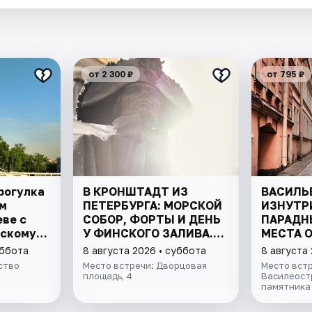
от 2 300 ₽
от 795 ₽
рогулка
В КРОНШТАДТ ИЗ
ВАСИЛЬ
м
ПЕТЕРБУРГА: МОРСКОЙ
ИЗНУТР
еве с
СОБОР, ФОРТЫ И ДЕНЬ
ПАРАДН
нскому
У ФИНСКОГО ЗАЛИВА.
МЕСТА 
ВСЁ ВКЛЮЧЕНО
уббота
8 августа 2026 • суббота
8 августа
ство
Место встречи: Дворцовая
Место встр
площадь, 4
Василеостр
памятника