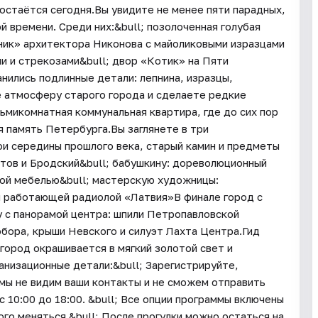
 остаётся сегодня.Вы увидите не менее пяти парадных,
 времени. Среди них:&bull; позолоченная голубая
ник» архитектора Никонова с майоликовыми изразцами
ми и стрекозами&bull; двор «Котик» на Пяти
нились подлинные детали: лепнина, изразцы,
е атмосферу старого города и сделаете редкие
ьмикомнатная коммунальная квартира, где до сих пор
я память Петербурга.Вы заглянете в три
ои середины прошлого века, старый камин и предметы
атов и Бродский&bull; бабушкину: дореволюционный
ной мебелью&bull; мастерскую художницы:
и работающей радиолой «Латвия»В финале город с
 с панорамой центра: шпили Петропавловской
обора, крыши Невского и силуэт Лахта Центра.Гид
 город окрашивается в мягкий золотой свет и
низационные детали:&bull; Зарегистрируйте,
 мы не видим ваши контакты и не сможем отправить
с 10:00 до 18:00. &bull; Все опции программы включены
го меняться.&bull; После прогулки можно остаться на