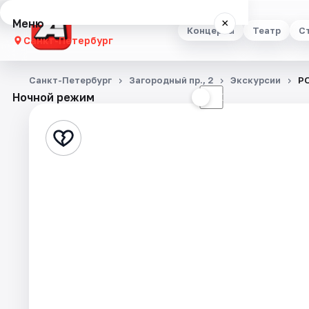
Меню
×
Концерты
Театр
С
Санкт-Петербург
Концерты
Санкт-Петербург
Загородный пр., 2
Экскурсии
Р
Ночной режим
☀
☾
Театр
Стендап
Выставки
Квесты
Экскурсии
Спорт
События