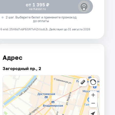
от 1 395 ₽
на Kassir.ru
2 шаг. Выберите билет и примените промокод
до оплаты
 erid: 25H8d7vbP8SRTvHZrUcdLB.
Действует до 31 августа 2026
Адрес
Загородный пр., 2