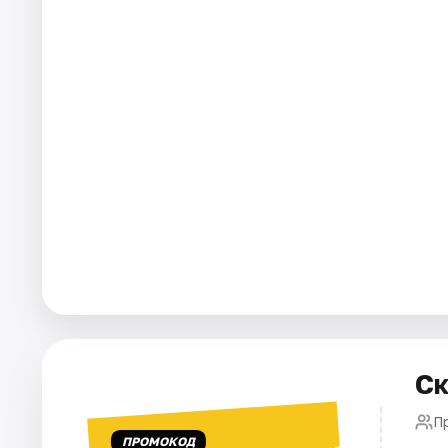
Города
Площадки
Артисты
Рейтинги
Ск
П
ПРОМОКОД