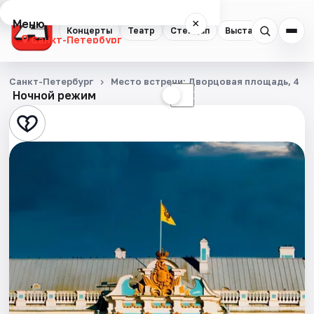
Меню
×
Концерты
Театр
Стендап
Выставки
Квест
Санкт-Петербург
Концерты
Санкт-Петербург
Место встречи: Дворцовая площадь, 4
Ночной режим
☀
☾
Театр
Стендап
Выставки
Квесты
Экскурсии
Спорт
События