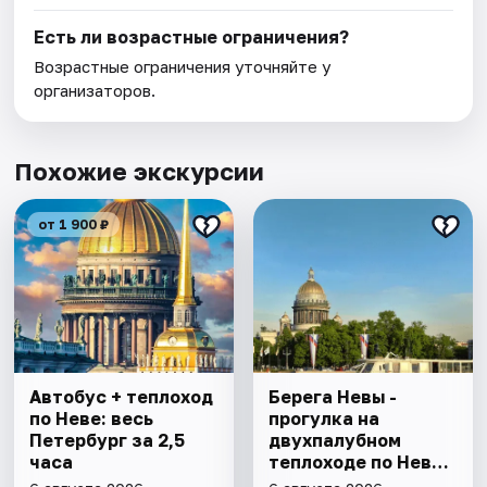
Есть ли возрастные ограничения?
Возрастные ограничения уточняйте у
организаторов.
Похожие экскурсии
от 1 900 ₽
Автобус + теплоход
Берега Невы -
по Неве: весь
прогулка на
Петербург за 2,5
двухпалубном
часа
теплоходе по Неве
с подходом к