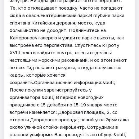
изнутри. Ни одна фотография этого не передаёт.
Те, кто откладывает поездку, часто не попадают
сюда в сезон.Екатерининский парк.В глубине парка
спрятана Китайская деревня, место, куда
большинство не доходит. Поднимитесь на
Камеронову галерею и увидите парк с высоты, как
выстроена его перспектива. Спуститесь к Гроту
XVIII века и зайдите внутрь, стены отделаны
настоящими морскими раковинами, и об этом знают
не все. Гид покажет ракурсы, откуда получаются
кадры, которые хочется
сохранить.Организационная информация:&bull;
После покупки зарегистрируйтесь у
организатора.&bull; В период новогодних
праздников с 15 декабря по 15-19 января место
встречи изменяется: Дворцовая площадь, 2, со
стороны Дворцового проезда; левый угол Эрмитажа
около уличной стойки инфоцентр. Сотрудники в
розовой униформе. Вас проводят к автобусу. &bull;