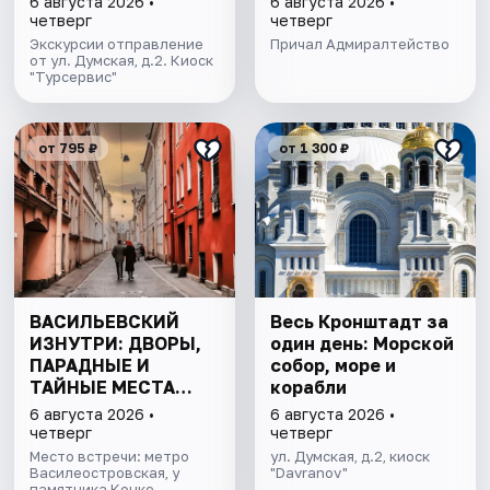
6 августа 2026 •
6 августа 2026 •
Финскому заливу
четверг
четверг
Экскурсии отправление
Причал Адмиралтейство
от ул. Думская, д.2. Киоск
"Турсервис"
от 795 ₽
от 1 300 ₽
ВАСИЛЬЕВСКИЙ
Весь Кронштадт за
ИЗНУТРИ: ДВОРЫ,
один день: Морской
ПАРАДНЫЕ И
собор, море и
ТАЙНЫЕ МЕСТА
корабли
ОСТРОВА
6 августа 2026 •
6 августа 2026 •
четверг
четверг
Место встречи: метро
ул. Думская, д.2, киоск
Василеостровская, у
"Davranov"
памятника Конке