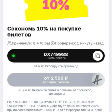
10%
Сэкономь 10% на покупке
билетов
Применили: 8 470 раз
Проверено: 1 минуту назад
DX749988
Скопировать
1 шаг. Скопируйте промокод
от 2 500 ₽
на Яндекс Афише
2 шаг. Выберите билет и примените промокод
до оплаты
Реклама. ООО "ЯНДЕКС МУЗЫКА", ИНН: 9705121040 erid:
25H8d7vbP8SRTvHZrUcdLB
Действует до 30 сентября 2026
при покупке билетов от 3 000 ₽ на это мероприятие на Яндекс