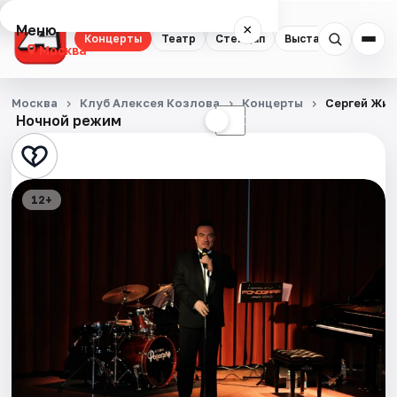
Меню
×
Концерты
Театр
Стендап
Выставки
Квест
Москва
Концерты
Москва
Клуб Алексея Козлова
Концерты
Сергей Жил
Ночной режим
☀
☾
Театр
Стендап
12+
Выставки
Квесты
Экскурсии
Спорт
События