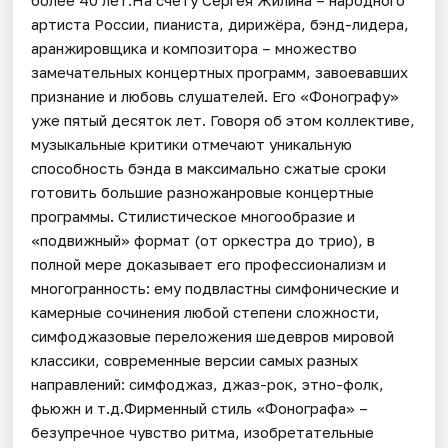
более 40 лет.На счету Сергея Жилина – народного
артиста России, пианиста, дирижёра, бэнд-лидера,
аранжировщика и композитора – множество
замечательных концертных программ, завоевавших
признание и любовь слушателей. Его «Фонографу»
уже пятый десяток лет. Говоря об этом коллективе,
музыкальные критики отмечают уникальную
способность бэнда в максимально сжатые сроки
готовить большие разножанровые концертные
программы. Стилистическое многообразие и
«подвижный» формат (от оркестра до трио), в
полной мере доказывает его профессионализм и
многогранность: ему подвластны симфонические и
камерные сочинения любой степени сложности,
симфоджазовые переложения шедевров мировой
классики, современные версии самых разных
направлений: симфоджаз, джаз-рок, этно-фолк,
фьюжн и т.д.Фирменный стиль «Фонографа» –
безупречное чувство ритма, изобретательные