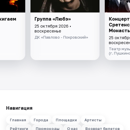
жигаем
Группа «Любэ»
Концерт
Сретенс
25 октября 2026 •
Монаст
воскресенье
ДК «Павлово - Покровский»
25 октябр
воскресе
Театр музы
(г. Пушкин
Навигация
Главная
Города
Площадки
Артисты
Рейтинги
Промокоды
О нас
Возврат билетов