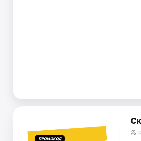
Города
Площадки
Артисты
Рейтинги
Ск
П
ПРОМОКОД