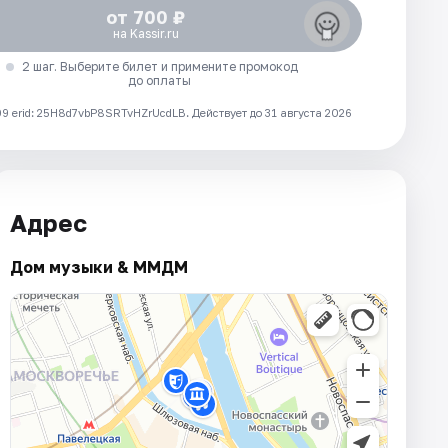
от 700 ₽
на Kassir.ru
2 шаг. Выберите билет и примените промокод
до оплаты
 erid: 25H8d7vbP8SRTvHZrUcdLB.
Действует до 31 августа 2026
Адрес
Дом музыки & ММДМ