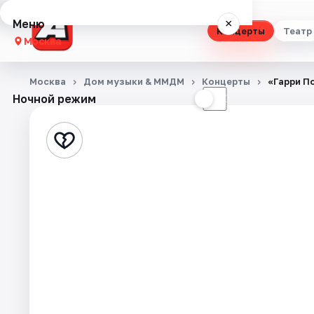
Меню
×
Концерты
Театр
Москва
Концерты
Москва
Дом музыки & ММДМ
Концерты
«Гарри По
Ночной режим
☀
☾
Театр
Стендап
Выставки
Квесты
Экскурсии
Спорт
События