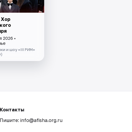
 Хор
кого
ыря
я 2026 •
нье
ки и шоу «III РИМ»
о)
Контакты
Пишите: info@afisha.org.ru