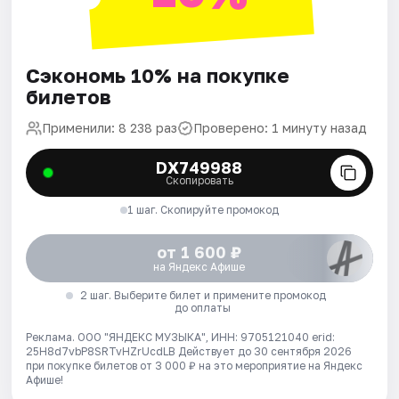
Сэкономь 10% на покупке
билетов
Применили: 8 238 раз
Проверено: 1 минуту назад
DX749988
Скопировать
1 шаг. Скопируйте промокод
от 1 600 ₽
на Яндекс Афише
2 шаг. Выберите билет и примените промокод
до оплаты
Реклама. ООО "ЯНДЕКС МУЗЫКА", ИНН: 9705121040 erid:
25H8d7vbP8SRTvHZrUcdLB
Действует до 30 сентября 2026
при покупке билетов от 3 000 ₽ на это мероприятие на Яндекс
Афише!