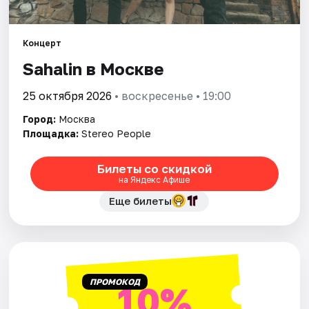
Города
Концерт
Sahalin в Москве
Площадки
25 октября 2026
• воскресенье • 19:00
Артисты
Город:
Москва
Рейтинги
Площадка:
Stereo People
Билеты со скидкой
на Яндекс Афише
Еще билеты
ПРОМОКОД
10%