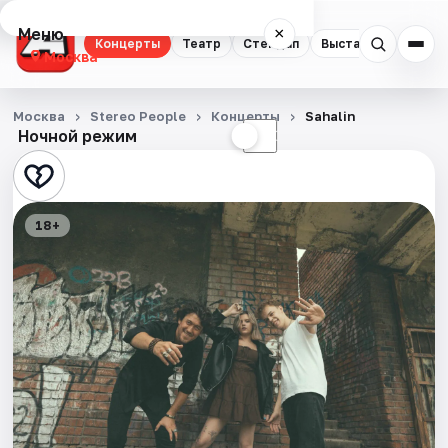
Меню
×
Концерты
Театр
Стендап
Выставки
Квест
Москва
Концерты
Москва
Stereo People
Концерты
Sahalin
Ночной режим
☀
☾
Театр
Стендап
18+
Выставки
Квесты
Экскурсии
Спорт
События