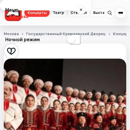
Меню
×
Концерты
Театр
Стендап
Выставки
Квест
Москва
Концерты
Москва
Государственный Кремлевский Дворец
Концер
Ночной режим
☀
☾
Театр
Стендап
Выставки
Квесты
Экскурсии
Спорт
События