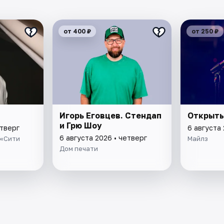
от 400 ₽
от 250 ₽
Игорь Еговцев. Стендап
Открыты
и Грю Шоу
етверг
6 августа 
6 августа 2026 • четверг
 «Сити
Майлз
Дом печати