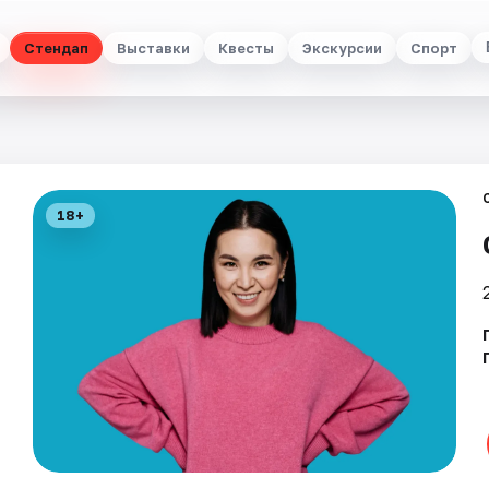
Стендап
Выставки
Квесты
Экскурсии
Спорт
18+