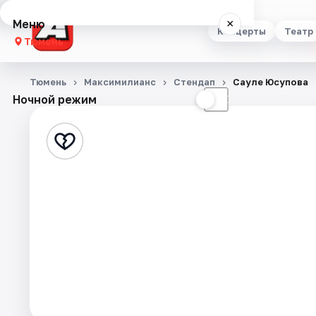
Меню
×
Концерты
Театр
Тюмень
Концерты
Тюмень
Максимилианс
Стендап
Сауле Юсупова
Ночной режим
☀
☾
Театр
Стендап
Выставки
Квесты
Экскурсии
Спорт
События