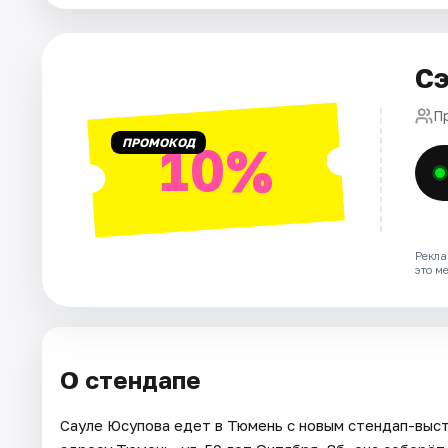
Города
Сэ
Площадки
П
ПРОМОКОД
10%
Артисты
Рейтинги
Рекла
это м
О стендапе
Сауле Юсупова едет в Тюмень с новым стендап-выст