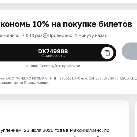
кономь 10% на покупке билетов
рименили: 7 643 раз
Проверено: 1 минуту назад
DX749988
Скопировать
1 шаг. Скопируйте промокод
ма. ООО "ЯНДЕКС МУЗЫКА", ИНН: 9705121040 erid: 25H8d7vbP8SRTvHZrUcdLB
ероприятие на Яндекс Афише!
уплением. 23 июля 2026 года в Максимилианс, по