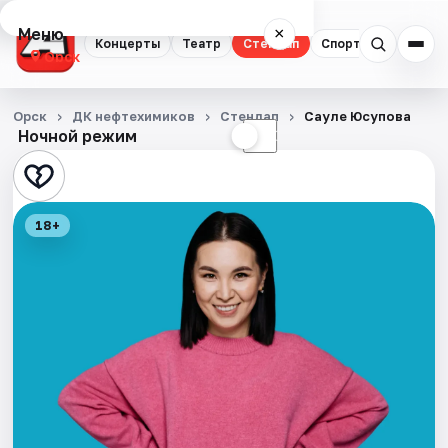
Меню
×
Концерты
Театр
Стендап
Спорт
Орск
Концерты
Орск
ДК нефтехимиков
Стендап
Сауле Юсупова
Ночной режим
☀
☾
Театр
Стендап
18+
Спорт
События
Города
Площадки