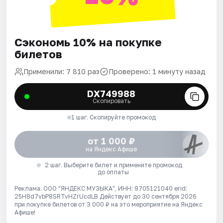
Сэкономь 10% на покупке
билетов
Применили: 7 810 раз
Проверено: 1 минуту назад
DX749988
Скопировать
1 шаг. Скопируйте промокод
от 1 000 ₽
на Яндекс Афише
2 шаг. Выберите билет и примените промокод
до оплаты
Реклама. ООО "ЯНДЕКС МУЗЫКА", ИНН: 9705121040 erid:
25H8d7vbP8SRTvHZrUcdLB
Действует до 30 сентября 2026
при покупке билетов от 3 000 ₽ на это мероприятие на Яндекс
Афише!