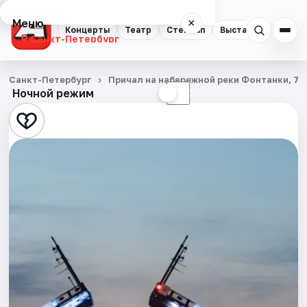
Меню
×
Концерты
Театр
Стендап
Выставки
Квест
Санкт-Петербург
Концерты
Санкт-Петербург
Причал на набережной реки Фонтанки, 71
Ночной режим
☀
☾
Театр
Стендап
Выставки
Квесты
Экскурсии
Спорт
События