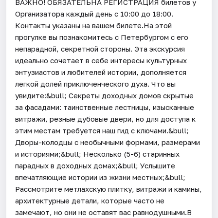
ВАЖНО! ОБЯЗАТЕЛЬНА РЕГИСТРАЦИЯ билетов у
Организатора каждый день c 10:00 до 18:00.
Контакты указаны на вашем билете.На этой
прогулке вы познакомитесь с Петербургом с его
непарадной, секретной стороны. Эта экскурсия
идеально сочетает в себе интересы культурных
энтузиастов и любителей истории, дополняется
легкой долей приключенческого духа. Что вы
увидите:&bull; Секреты доходных домов скрытые
за фасадами: таинственные лестницы, изысканные
витражи, резные дубовые двери, но для доступа к
этим местам требуется наш гид с ключами.&bull;
Дворы-колодцы с необычными формами, размерами
и историями;&bull; Несколько (5-6) старинных
парадных в доходных домах;&bull; Услышите
впечатляющие истории из жизни местных;&bull;
Рассмотрите метлахскую плитку, витражи и камины,
архитектурные детали, которые часто не
замечают, но они не оставят вас равнодушными.В