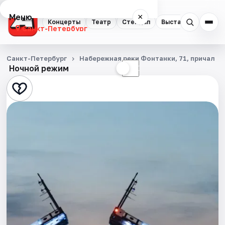
Меню
×
Концерты
Театр
Стендап
Выставки
Квест
Санкт-Петербург
Концерты
Санкт-Петербург
Набережная реки Фонтанки, 71, причал
Ночной режим
☀
☾
Театр
Стендап
Выставки
Квесты
Экскурсии
Спорт
События