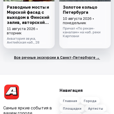
Разводные мосты и
Золотое кольцо
Морской фасад с
Петербурга
выходом в Финский
10 августа 2026 •
залив, авторской
понедельник
экскурсией и живой
Причал «По рекам-
11 августа 2026 •
музыкой
каналам» на наб. реки
вторник
Карповки
Акватория звука,
Английская наб., 28
→
Все речные экскурсии в Санкт-Петербурге
Навигация
Главная
Города
Самые яркие события в
Площадки
Артисты
вашем городе.