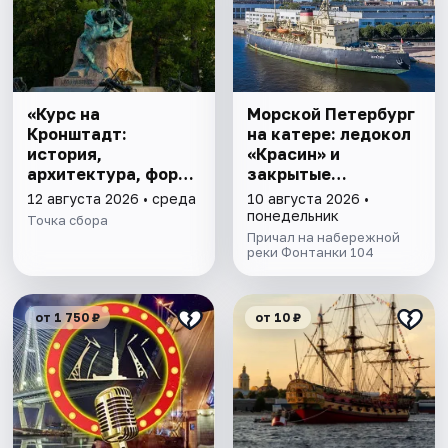
«Курс на
Морской Петербург
Кронштадт:
на катере: ледокол
история,
«Красин» и
архитектура, форты
закрытые
с воды»
Адмиралтейские
12 августа 2026 • среда
10 августа 2026 •
верфи
понедельник
Точка сбора
Причал на набережной
реки Фонтанки 104
от 1 750 ₽
от 10 ₽