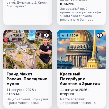
от ул. Думская, д.2. Киоск
вторник
"Турсервис"
Загородный пр. 2,
ориентир напротив кафе
"Люди любят" около
рекламного баннера
от 720 ₽
от 1 450 ₽
Гранд Макет
Красивый
Россия. Посещение
Петербург с
музея
билетом в Эрмитаж
11 августа 2026 •
11 августа 2026 •
вторник
вторник
Национальный шоу-музей
Место встречи:
"Гранд Макет Россия"
Дворцовая площадь, 4