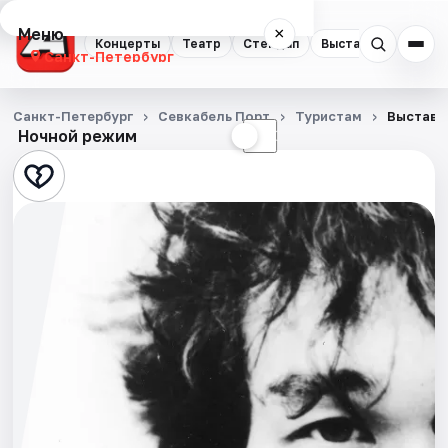
Меню
×
Концерты
Театр
Стендап
Выставки
Квест
Санкт-Петербург
Концерты
Санкт-Петербург
Севкабель Порт
Туристам
Выставк
Ночной режим
☀
☾
Театр
Стендап
Выставки
Квесты
Экскурсии
Спорт
События