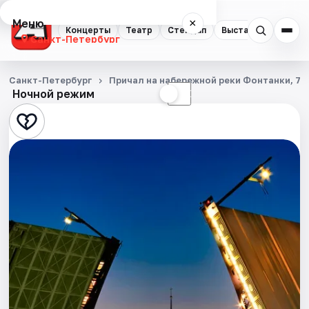
Меню
×
Концерты
Театр
Стендап
Выставки
Квест
Санкт-Петербург
Концерты
Санкт-Петербург
Причал на набережной реки Фонтанки, 71
Ночной режим
☀
☾
Театр
Стендап
Выставки
Квесты
Экскурсии
Спорт
События