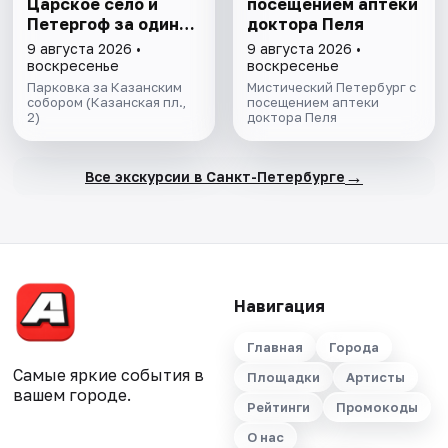
Царское село и
посещением аптеки
Петергоф за один
доктора Пеля
день
9 августа 2026 •
9 августа 2026 •
воскресенье
воскресенье
Парковка за Казанским
Мистический Петербург с
собором (Казанская пл.,
посещением аптеки
2)
доктора Пеля
→
Все экскурсии в Санкт-Петербурге
Навигация
Главная
Города
Самые яркие события в
Площадки
Артисты
вашем городе.
Рейтинги
Промокоды
О нас