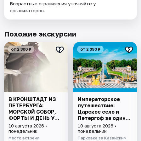
Возрастные ограничения уточняйте у
организаторов.
Похожие экскурсии
от 2 300 ₽
от 2 390 ₽
В КРОНШТАДТ ИЗ
Императорское
ПЕТЕРБУРГА:
путешествие:
МОРСКОЙ СОБОР,
Царское село и
ФОРТЫ И ДЕНЬ У
Петергоф за один
ФИНСКОГО ЗАЛИВА.
день
10 августа 2026 •
10 августа 2026 •
ВСЁ ВКЛЮЧЕНО
понедельник
понедельник
Место встречи:
Парковка за Казанским