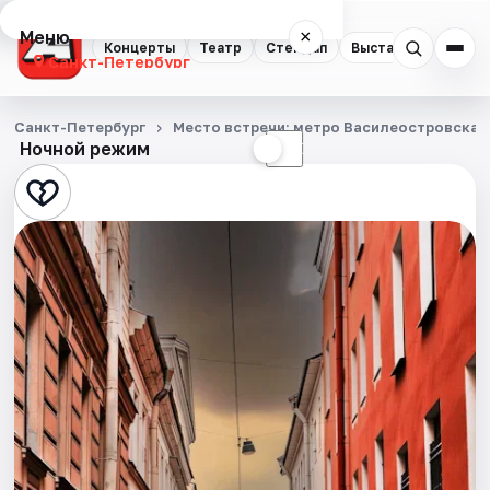
Меню
×
Концерты
Театр
Стендап
Выставки
Квест
Санкт-Петербург
Концерты
Санкт-Петербург
Место встречи: метро Василеостровская,
Ночной режим
☀
☾
Театр
Стендап
Выставки
Квесты
Экскурсии
Спорт
События