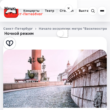
Меню
×
Концерты
Театр
Стендап
Выставки
Квест
Санкт-Петербург
Концерты
Санкт-Петербург
Начало экскурсии: метро "Василеостровс
Ночной режим
☀
☾
Театр
Стендап
Выставки
Квесты
Экскурсии
Спорт
События