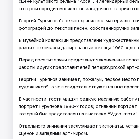
сцене культового фильма “Асса”, и легендарный белы
который породил множество загадочных теорий отн
Георгий Гурьянов бережно хранил все материалы, св
фотографий до текстов песен, собственноручно за
В музейной коллекции представлены художественные
разных техниках и датированные с конца 1960-х до 
Перед посетителями предстанут законченные полотн
работы других представителей петербургской арт-
Георгий Гурьянов занимает, пожалуй, первое место
художников”, о чем свидетельствуют ценные произ
В частности, гости увидят редкую масляную работу
портрет Гурьянова 1980-х годов; стильный портрет 
который был представлен на выставке “Удар кисти” 
Отдельного внимания заслуживают экспонаты, уста
сценой и западным арт-миром.