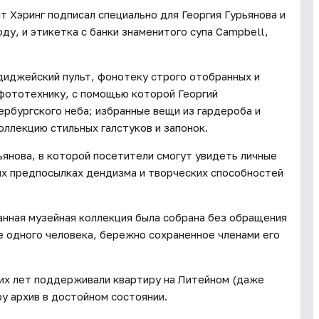
 Хэринг подписал специально для Георгия Гурьянова и
ду, и этикетка с банки знаменитого супа Campbell,
диджейский пульт, фонотеку строго отобранных и
фототехнику, с помощью которой Георгий
ербургского неба; избранные вещи из гардероба и
оллекцию стильных галстуков и запонок.
ьянова, в которой посетители смогут увидеть личные
них предпосылках дендизма и творческих способностей
анная музейная коллекция была собрана без обращения
е одного человека, бережно сохраненное членами его
гих лет поддерживали квартиру на Литейном (даже
ру архив в достойном состоянии.