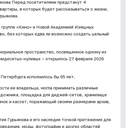
ьянова Перед посетителями предстанут 4
артиры, в которых будет рассказываться о жизни,
урьянова.
в группе «Кино» и Новой Академией Изящных
во, без которых едва ли возможно создать цельный
емориальное пространство, посвященное одному из
ьмидесятых-нулевых – открылось 27 февраля 2026
 Петербурга исполнилось бы 65 лет.
ости ее владельца, могла принимать различные
художника, площадка для диджей-сетов, хранилище
инок и кассет, поражающий своими размерами архив,
ия Гурьянова и его наследие точкой притяжения для
коведения, моды, фотографии и других областей