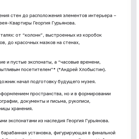
ения стен до расположения элементов интерьера –
зея-Квартиры Георгия Гурьянова.
талях: от “колонн”, выстроенных из коробок
ов, до красочных мазков на стенах,
ие и пустые экспонаты, а “часовые времени,
 пытливым посетителем”* (*Андрей Хлобыстин).
дожник начал подготовку будущего музея.
 оформлением пространства, но и в формировании
графии, документы и письма, рукописи,
ницы хранения.
и экспонатами из наследия Георгия Гурьянова.
 барабанная установка, фигурирующая в финальной