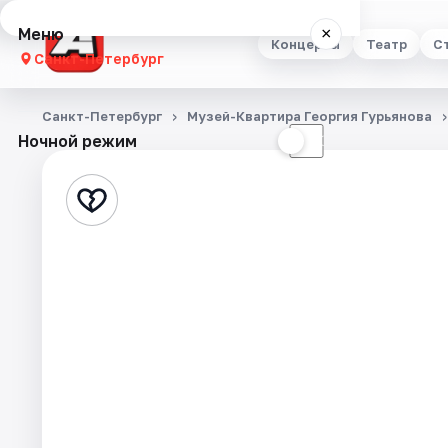
Меню
×
Концерты
Театр
С
Санкт-Петербург
Концерты
Санкт-Петербург
Музей-Квартира Георгия Гурьянова
Ночной режим
☀
☾
Театр
Стендап
Выставки
Квесты
Экскурсии
Спорт
События