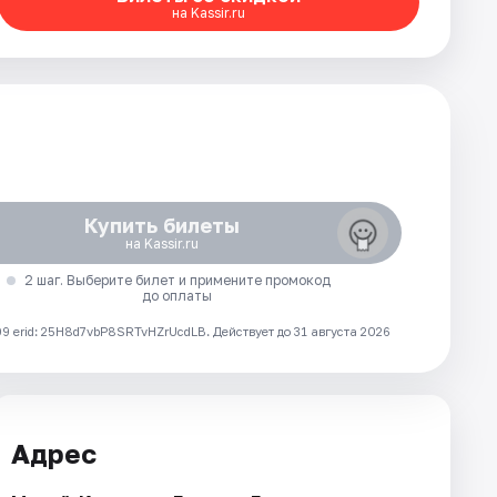
на Kassir.ru
Купить билеты
на Kassir.ru
2 шаг. Выберите билет и примените промокод
до оплаты
 erid: 25H8d7vbP8SRTvHZrUcdLB.
Действует до 31 августа 2026
Адрес