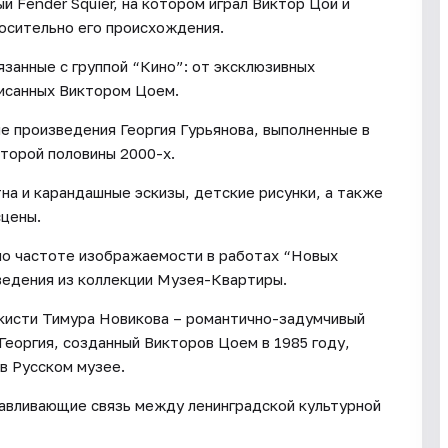
й Fender Squier, на котором играл Виктор Цой и
осительно его происхождения.
язанные с группой “Кино”: от эксклюзивных
писанных Виктором Цоем.
 произведения Георгия Гурьянова, выполненные в
второй половины 2000-х.
а и карандашные эскизы, детские рисунки, а также
сцены.
 по частоте изображаемости в работах “Новых
ведения из коллекции Музея-Квартиры.
 кисти Тимура Новикова – романтично-задумчивый
Георгия, созданный Викторов Цоем в 1985 году,
в Русском музее.
навливающие связь между ленинградской культурной