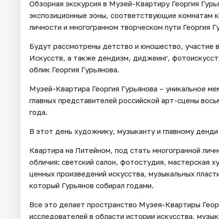
Обзорная экскурсия в Музей-Квартиру Георгия Гур
экспозиционные зоны, соответствующие комнатам кв
личности и многогранном творческом пути Георгия Г
Будут рассмотрены детство и юношество, участие 
Искусств, а также дендизм, диджеинг, фотоискусст
облик Георгия Гурьянова.
Музей-Квартира Георгия Гурьянова – уникальное м
главных представителей российской арт-сцены вос
года.
В этот день художнику, музыканту и главному денди
Квартира на Литейном, под стать многогранной личн
обличия: светский салон, фотостудия, мастерская 
ценных произведений искусства, музыкальных пласт
который Гурьянов собирал годами.
Все это делает пространство Музея-Квартиры Георг
исследователей в области истории искусства, музы