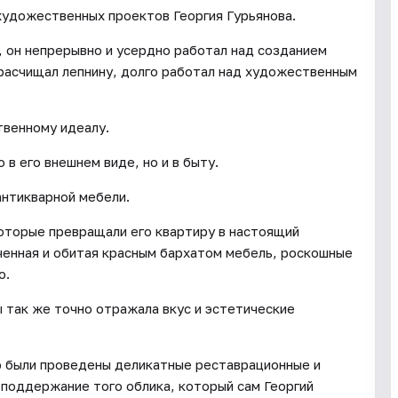
художественных проектов Георгия Гурьянова.
 он непрерывно и усердно работал над созданием
 расчищал лепнину, долго работал над художественным
твенному идеалу.
в его внешнем виде, но и в быту.
антикварной мебели.
оторые превращали его квартиру в настоящий
ченная и обитая красным бархатом мебель, роскошные
о.
 так же точно отражала вкус и эстетические
 были проведены деликатные реставрационные и
поддержание того облика, который сам Георгий