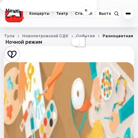
Меню
×
Концерты
Театр
Стендап
Выставки
Квест
Тула
Концерты
Тула
Новопетровский СДК
События
Разноцветная о
Ночной режим
☀
☾
Театр
Стендап
Выставки
Квесты
Экскурсии
Спорт
События