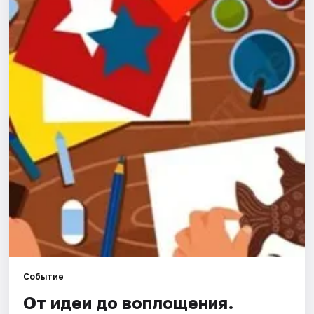
Города
Площадки
Артисты
Рейтинги
Событие
От идеи до воплощения.