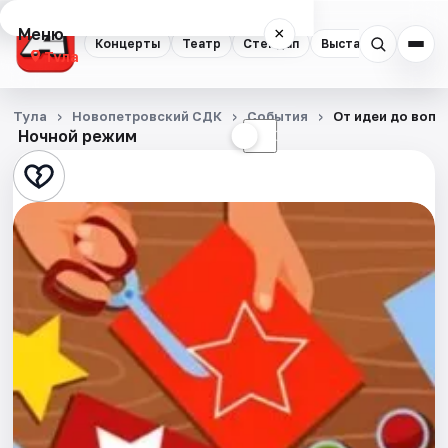
Меню
×
Концерты
Театр
Стендап
Выставки
Квест
Тула
Концерты
Тула
Новопетровский СДК
События
От идеи до воп
Ночной режим
☀
☾
Театр
Стендап
Выставки
Квесты
Экскурсии
Спорт
События