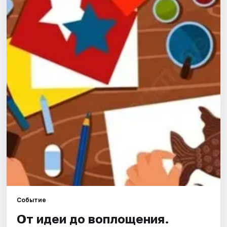
Города
Площадки
Артисты
Рейтинги
Событие
От идеи до воплощения.