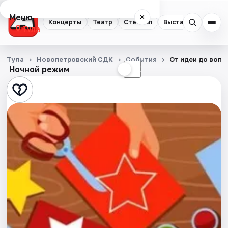
Меню
×
Концерты
Театр
Стендап
Выставки
Квест
Тула
Концерты
Тула
Новопетровский СДК
События
От идеи до воп
Ночной режим
☀
☾
Театр
Стендап
Выставки
Квесты
Экскурсии
Спорт
События