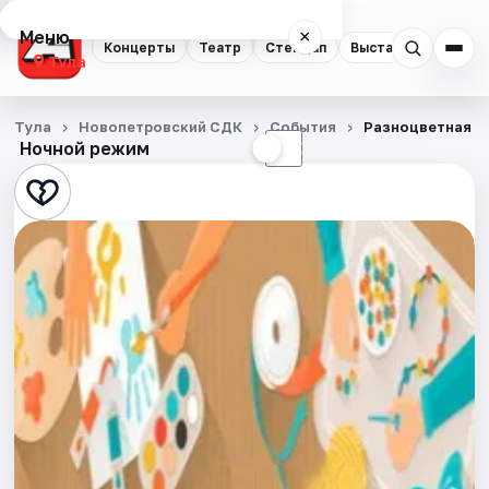
Меню
×
Концерты
Театр
Стендап
Выставки
Квест
Тула
Концерты
Тула
Новопетровский СДК
События
Разноцветная о
Ночной режим
☀
☾
Театр
Стендап
Выставки
Квесты
Экскурсии
Спорт
События