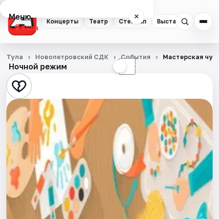
Меню
×
Концерты
Театр
Стендап
Выставки
Квест
Тула
Концерты
Тула
Новопетровский СДК
События
Мастерская чуд
Ночной режим
☀
☾
Театр
Стендап
Выставки
Квесты
Экскурсии
Спорт
События