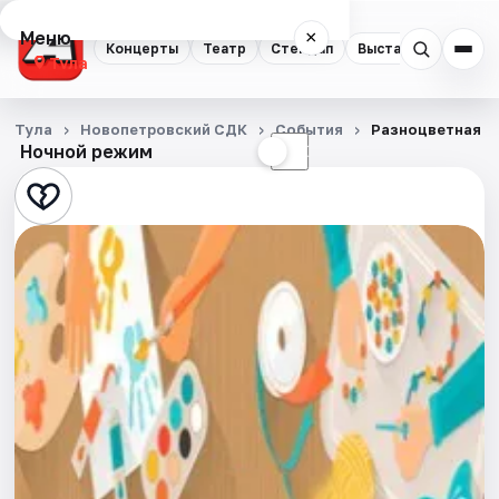
Меню
×
Концерты
Театр
Стендап
Выставки
Квест
Тула
Концерты
Тула
Новопетровский СДК
События
Разноцветная о
Ночной режим
☀
☾
Театр
Стендап
Выставки
Квесты
Экскурсии
Спорт
События