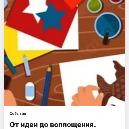
Города
Площадки
Артисты
Рейтинги
Событие
От идеи до воплощения.