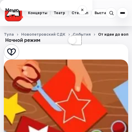
Меню
×
Концерты
Театр
Стендап
Выставки
Квест
Тула
Концерты
Тула
Новопетровский СДК
События
От идеи до воп
Ночной режим
☀
☾
Театр
Стендап
Выставки
Квесты
Экскурсии
Спорт
События