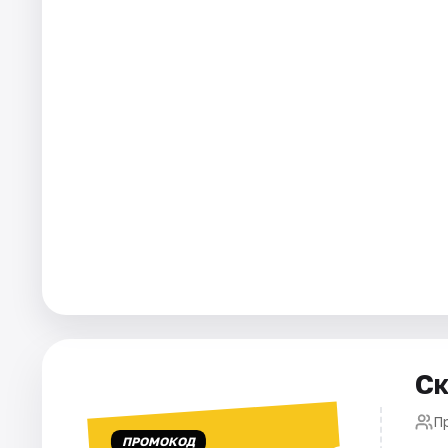
Города
Площадки
Артисты
Рейтинги
Ск
П
ПРОМОКОД