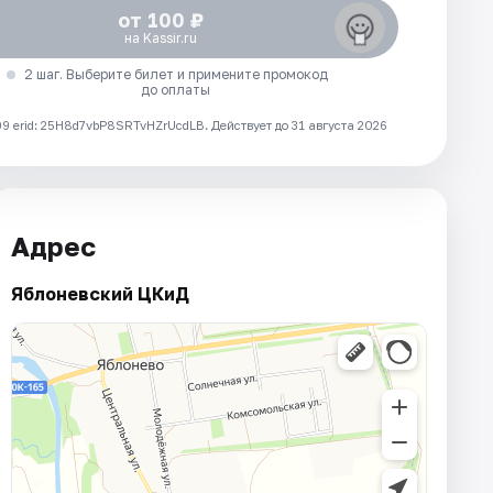
от 100 ₽
на Kassir.ru
2 шаг. Выберите билет и примените промокод
до оплаты
 erid: 25H8d7vbP8SRTvHZrUcdLB.
Действует до 31 августа 2026
Адрес
Яблоневский ЦКиД