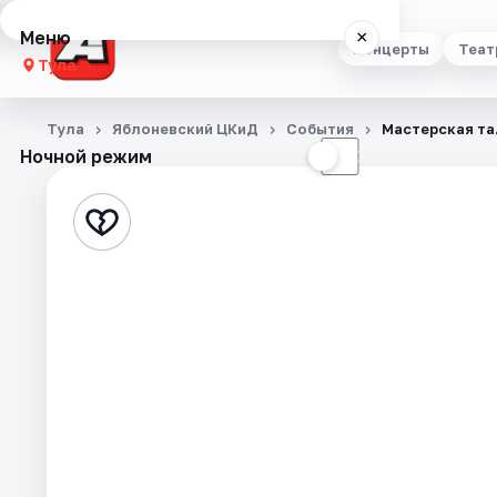
Меню
×
Концерты
Теат
Тула
Концерты
Тула
Яблоневский ЦКиД
События
Мастерская та
Ночной режим
☀
☾
Театр
Стендап
Выставки
Квесты
Экскурсии
Спорт
События