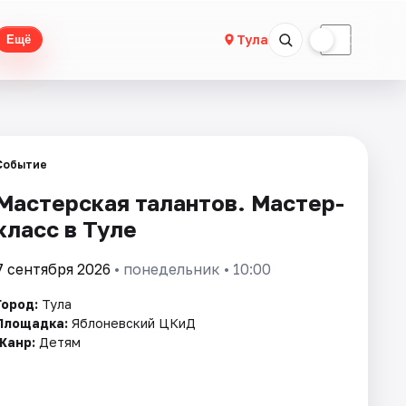
☀
☾
Тула
Ещё
Событие
Мастерская талантов. Мастер-
класс в Туле
7 сентября 2026
• понедельник • 10:00
Город:
Тула
Площадка:
Яблоневский ЦКиД
Жанр:
Детям