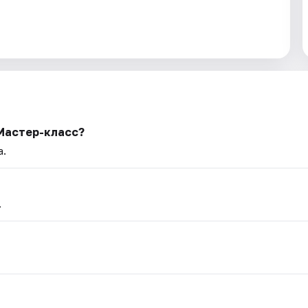
Мастер-класс?
а.
.