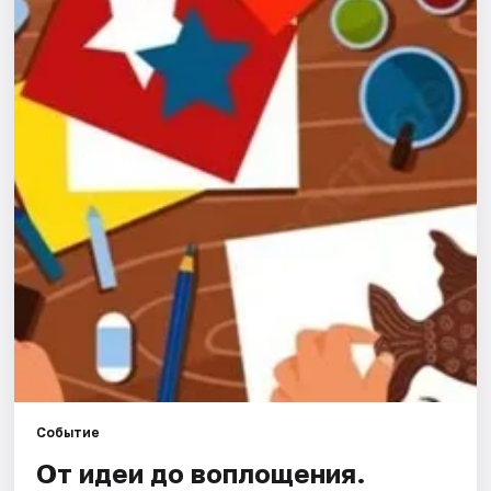
Города
Площадки
Артисты
Рейтинги
Событие
От идеи до воплощения.