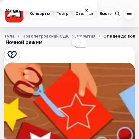
Меню
×
Концерты
Театр
Стендап
Выставки
Квест
Тула
Концерты
Тула
Новопетровский СДК
События
От идеи до воп
Ночной режим
☀
☾
Театр
Стендап
Выставки
Квесты
Экскурсии
Спорт
События