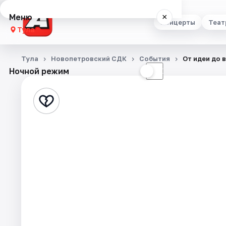
Меню
×
Концерты
Теат
Тула
Концерты
Тула
Новопетровский СДК
События
От идеи до 
Ночной режим
☀
☾
Театр
Стендап
Выставки
Квесты
Экскурсии
Спорт
События