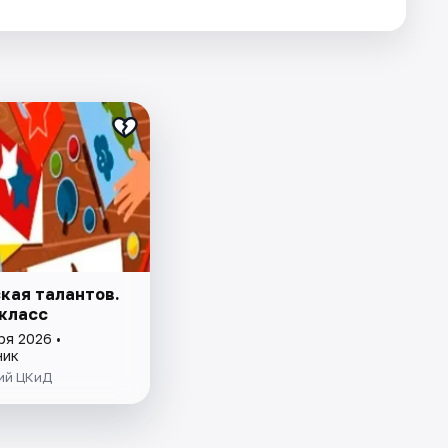
кая талантов.
класс
ря 2026 •
ник
ий ЦКиД