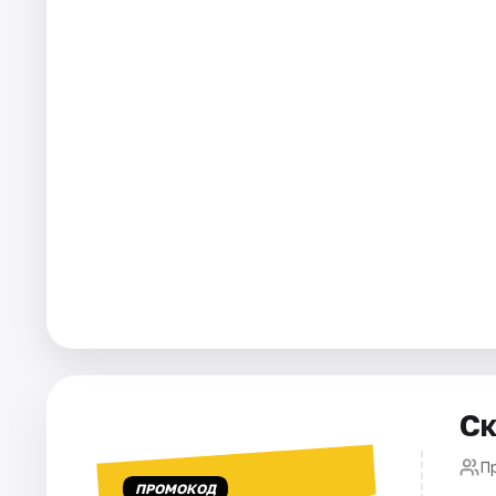
Города
Площадки
Артисты
Рейтинги
Ск
П
ПРОМОКОД