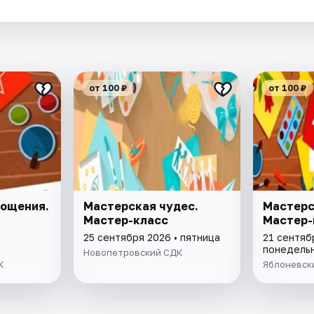
.
от 100 ₽
от 100 ₽
лощения.
Мастерская чудес.
Мастерс
Мастер-класс
Мастер-
25 сентября 2026 • пятница
21 сентяб
понедель
Новопетровский СДК
К
Яблоневск