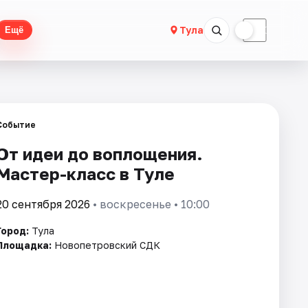
☀
☾
Тула
Ещё
Событие
От идеи до воплощения.
Мастер-класс в Туле
20 сентября 2026
• воскресенье • 10:00
Город:
Тула
Площадка:
Новопетровский СДК