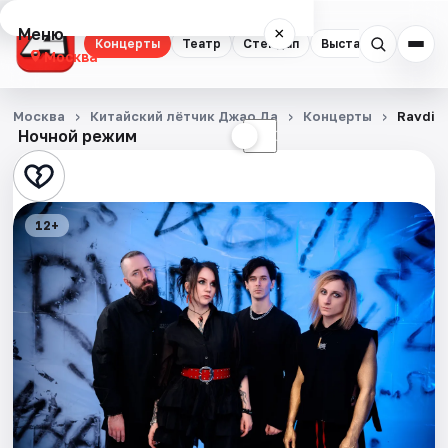
Меню
×
Концерты
Театр
Стендап
Выставки
Квест
Москва
Концерты
Москва
Китайский лётчик Джао Да
Концерты
Ravdin
Ночной режим
☀
☾
Театр
Стендап
12+
Выставки
Квесты
Экскурсии
Спорт
События