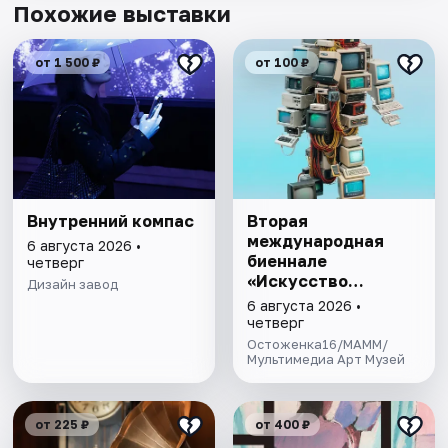
Похожие выставки
от 1 500 ₽
от 100 ₽
Внутренний компас
Вторая
международная
6 августа 2026 •
биеннале
четверг
«Искусство
Дизайн завод
будущего»
6 августа 2026 •
четверг
Остоженка16/МАММ/
Мультимедиа Арт Музей
от 225 ₽
от 400 ₽