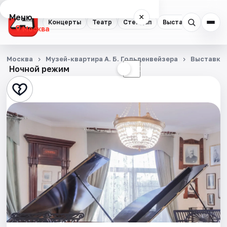
Меню
×
Концерты
Театр
Стендап
Выставки
Квест
Москва
Концерты
Москва
Музей-квартира А. Б. Гольденвейзера
Выставки
Ночной режим
☀
☾
Театр
Стендап
Выставки
Квесты
Экскурсии
Спорт
События