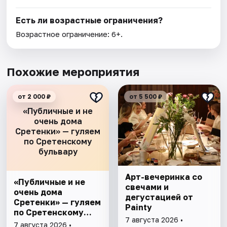
Есть ли возрастные ограничения?
Возрастное ограничение: 6+.
Похожие мероприятия
от 2 000 ₽
от 5 500 ₽
«Публичные и не
очень дома
Сретенки» — гуляем
по Сретенскому
бульвару
Арт-вечеринка со
«Публичные и не
свечами и
очень дома
дегустацией от
Сретенки» — гуляем
Painty
по Сретенскому
7 августа 2026 •
бульвару
7 августа 2026 •