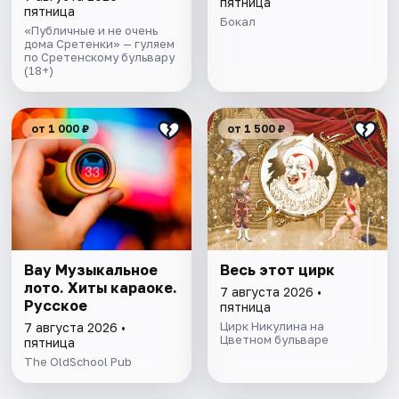
пятница
пятница
Бокал
«Публичные и не очень
дома Сретенки» — гуляем
по Сретенскому бульвару
(18+)
от 1 000 ₽
от 1 500 ₽
Вау Музыкальное
Весь этот цирк
лото. Хиты караоке.
7 августа 2026 •
Русское
пятница
Цирк Никулина на
7 августа 2026 •
Цветном бульваре
пятница
The OldSchool Pub