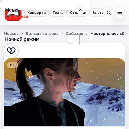
Меню
×
Концерты
Театр
Стендап
Выставки
Квест
Москва
Концерты
Москва
Большая страна
События
Мастер-класс «Сти
Ночной режим
☀
☾
Театр
Стендап
6+
Выставки
Квесты
Экскурсии
Спорт
События