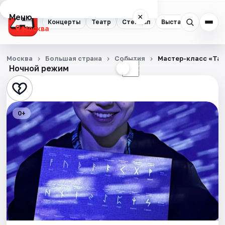
Меню
×
Концерты
Театр
Стендап
Выставки
Квест
Москва
Концерты
Москва
Большая страна
События
Мастер-класс «Тал
Ночной режим
☀
☾
Театр
Стендап
0+
Выставки
Квесты
Экскурсии
Спорт
События