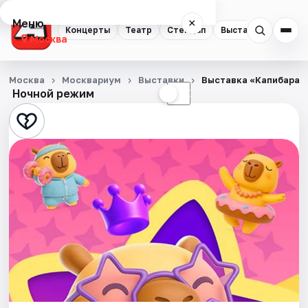
Меню
×
Концерты
Театр
Стендап
Выставки
Квест
Москва
Концерты
Москва
Москвариум
Выставки
Выставка «Капибараб
Ночной режим
☀
☾
Театр
Стендап
Выставки
Квесты
Экскурсии
Спорт
События