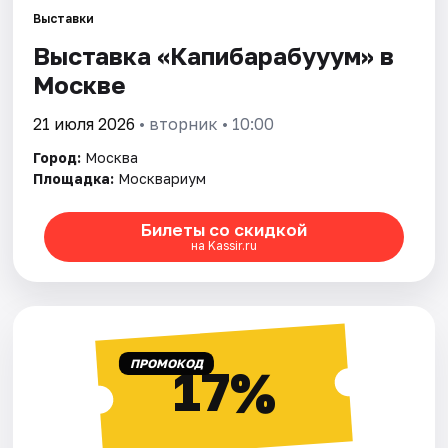
Выставки
Выставка «Капибарабууум» в
Города
Москве
Площадки
21 июля 2026
• вторник • 10:00
Артисты
Город:
Москва
Площадка:
Москвариум
Рейтинги
Билеты со скидкой
на Kassir.ru
ПРОМОКОД
17%