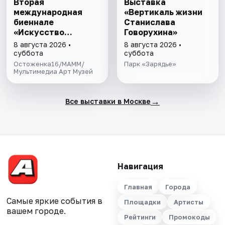
Вторая
Выставка
международная
«Вертикаль жизни
биеннале
Станислава
«Искусство
Говорухина»
будущего»
8 августа 2026 •
8 августа 2026 •
суббота
суббота
Остоженка16/МАММ/
Парк «Зарядье»
Мультимедиа Арт Музей
→
Все выставки в Москве
Навигация
Главная
Города
Самые яркие события в
Площадки
Артисты
вашем городе.
Рейтинги
Промокоды